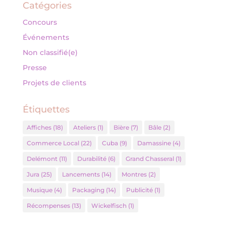
Catégories
Concours
Événements
Non classifié(e)
Presse
Projets de clients
Étiquettes
Affiches
(18)
Ateliers
(1)
Bière
(7)
Bâle
(2)
Commerce Local
(22)
Cuba
(9)
Damassine
(4)
Delémont
(11)
Durabilité
(6)
Grand Chasseral
(1)
Jura
(25)
Lancements
(14)
Montres
(2)
Musique
(4)
Packaging
(14)
Publicité
(1)
Récompenses
(13)
Wickelfisch
(1)