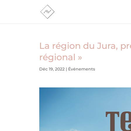
La région du Jura, pr
régional »
Déc 19, 2022
|
Événements