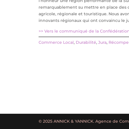
l’honneur une région performante de la Suis
remarquablement su mettre en place des cha
agricole, régionale et touristique. Nous avon
innovants régionaux qui ont convaincu le ju
>> Vers le communiqué de la Confédératio
Commerce Local
, 
Durabilité
, 
Jura
, 
Récompe
© 2025 ANNICK & YANNICK. Agence de Commu