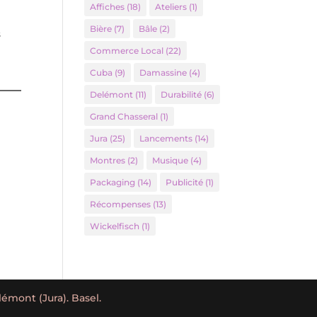
Affiches
(18)
Ateliers
(1)
Bière
(7)
Bâle
(2)
s
Commerce Local
(22)
Cuba
(9)
Damassine
(4)
Delémont
(11)
Durabilité
(6)
Grand Chasseral
(1)
Jura
(25)
Lancements
(14)
Montres
(2)
Musique
(4)
Packaging
(14)
Publicité
(1)
Récompenses
(13)
Wickelfisch
(1)
mont (Jura). Basel.