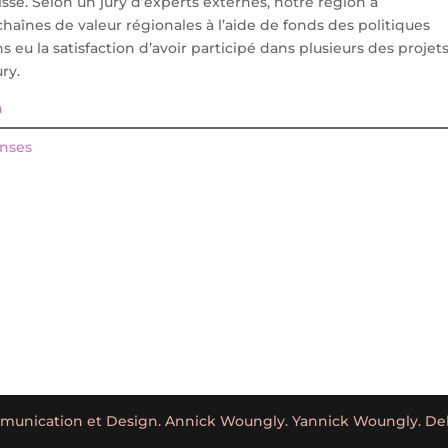
se. Selon un jury d’experts externes, notre région a
înes de valeur régionales à l’aide de fonds des politiques
s eu la satisfaction d’avoir participé dans plusieurs des projet
ry.
n
nses
nication et Design. Annick Woungly. Yannick Woungly. Delé