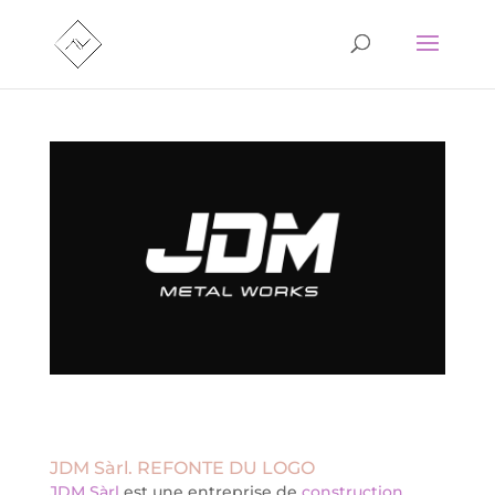
JDM Sàrl. REFONTE DU LOGO
JDM Sàrl
est une entreprise de
construction